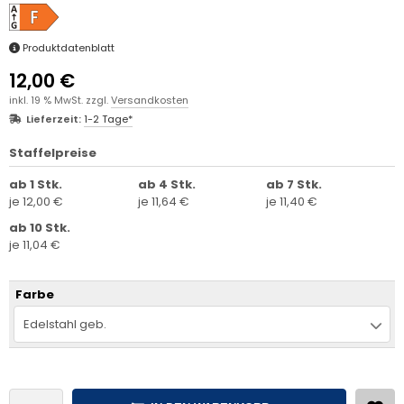
Produktdatenblatt
12,00 €
inkl. 19 % MwSt. zzgl.
Versandkosten
Lieferzeit:
1-2 Tage*
Staffelpreise
ab 1 Stk.
ab 4 Stk.
ab 7 Stk.
je 12,00 €
je 11,64 €
je 11,40 €
ab 10 Stk.
je 11,04 €
Farbe
Edelstahl geb.