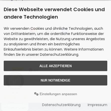
Ratgeber
Diese Webseite verwendet Cookies und
Zahlungsarten
andere Technologien
Wir verwenden Cookies und ähnliche Technologien, auch
von Drittanbietern, um die ordentliche Funktionsweise der
Website zu gewährleisten, die Nutzung unseres Angebotes
zu analysieren und Ihnen ein bestmögliches
Einkaufserlebnis bieten zu können. Weitere Informationen
finden Sie in unserer Datenschutzerklärung.
Versandpartner
ALLE AKZEPTIEREN
NUR NOTWENDIGE
5 / 5
Einstellungen anpassen
SEHR GUT
Datenschutzerklärung
Impressum
Lampen-Platz © 2026
4552 Bewertungen
© modified eCommerce Shopsoftware | design by
karsta.de