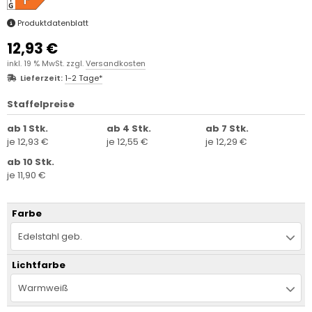
Produktdatenblatt
12,93 €
inkl. 19 % MwSt. zzgl.
Versandkosten
Lieferzeit:
1-2 Tage*
Staffelpreise
ab 1 Stk.
ab 4 Stk.
ab 7 Stk.
je 12,93 €
je 12,55 €
je 12,29 €
ab 10 Stk.
je 11,90 €
Farbe
Edelstahl geb.
Lichtfarbe
Warmweiß