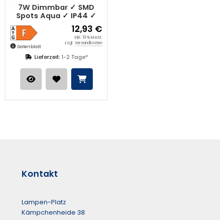
7W Dimmbar ✓ SMD
Spots Aqua ✓ IP44 ✓
230V ✓ GU10 ✓ Starr
12,93 €
inkl. 19 % MwSt.
zzgl.
Versandkosten
Datenblatt
Lieferzeit:
1-2 Tage*
Kontakt
Lampen-Platz
Kämpchenheide 38