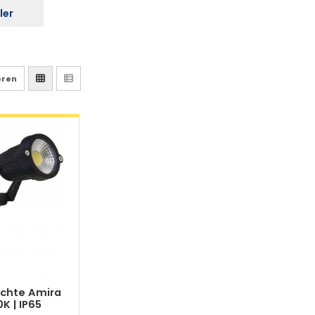
ler
eren
uchte Amira
K | IP65