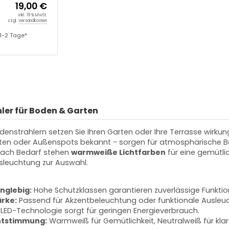
19,00 €
inkl. 19 % MwSt.
zzgl.
Versandkosten
1-2 Tage*
er für Boden & Garten
denstrahlern setzen Sie Ihren Garten oder Ihre Terrasse wirkun
en oder Außenspots bekannt - sorgen für atmosphärische Bele
nach Bedarf stehen
warmweiße Lichtfarben
für eine gemütl
usleuchtung zur Auswahl.
nglebig:
Hohe Schutzklassen garantieren zuverlässige Funktio
ärke:
Passend für Akzentbeleuchtung oder funktionale Ausleu
LED-Technologie sorgt für geringen Energieverbrauch.
chtstimmung:
Warmweiß für Gemütlichkeit, Neutralweiß für klar