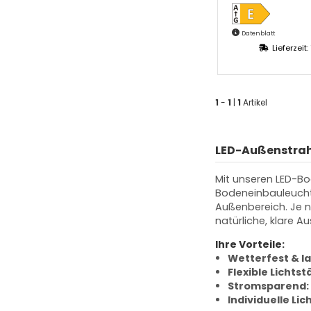
Datenblatt
Lieferzeit:
1
-
1
|
1
Artikel
LED-Außenstrahl
Mit unseren LED-Bo
Bodeneinbauleucht
Außenbereich. Je 
natürliche, klare A
Ihre Vorteile:
Wetterfest & la
Flexible Lichtst
Stromsparend:
Individuelle Li