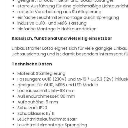
geeignet für GU10-, MR16- und Modul-Lösungen
starre Ausführung für eine gleichmäßige Lichtausric
robuste Verarbeitung aus Stahllegierung
einfache Leuchtmittelmontage durch Sprengring
inklusive GU10- und MR16-Fassung
einfache Montage in Hohlraumdecken
Klassisch, funktional und vielseitig einsetzbar
Einbaustrahler Lotta eignet sich für viele gängige Einba
Lichtausrichtung und ist damit besonders interessant fü
Technische Daten
Material: Stahllegierung
Fassungen: GU10 (230V) und MR16 / GU5.3 (12V) inklusi
geeignet für GU10, MR16 und LED Module
Lochausschnitt: 55–68 mm
Außendurchmesser: 80 mm
Aufbauhöhe: 5 mm
Schutzart: IP20
Schutzklasse: II / III
Leuchtmittelaufnahme: starr
Leuchtmittelmontage: Sprengring