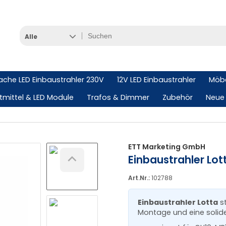
Alle
lache LED Einbaustrahler 230V
12V LED Einbaustrahler
Möbe
tmittel & LED Module
Trafos & Dimmer
Zubehör
Neue 
ETT Marketing GmbH
Einbaustrahler Lo
Art.Nr.:
102788
Einbaustrahler Lotta
st
Montage und eine solide