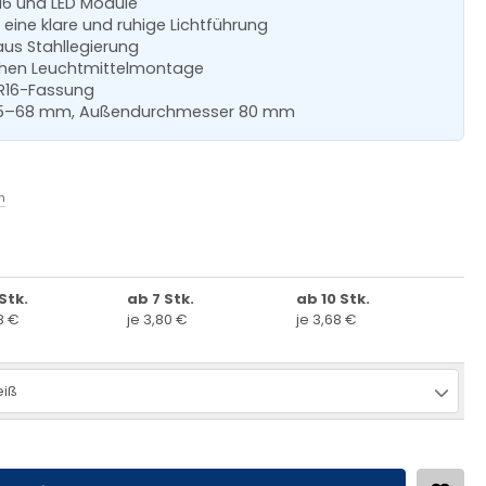
R16 und LED Module
 eine klare und ruhige Lichtführung
us Stahllegierung
achen Leuchtmittelmontage
MR16-Fassung
 55–68 mm, Außendurchmesser 80 mm
n
Stk.
ab 7 Stk.
ab 10 Stk.
8 €
je 3,80 €
je 3,68 €
iß