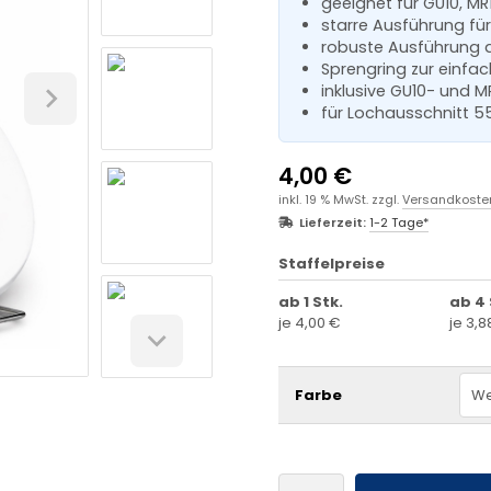
geeignet für GU10, M
starre Ausführung für
robuste Ausführung a
Sprengring zur einf
inklusive GU10- und 
für Lochausschnitt
4,00 €
inkl. 19 % MwSt. zzgl.
Versandkoste
Lieferzeit:
1-2 Tage*
Staffelpreise
ab 1 Stk.
ab 4 
je 4,00 €
je 3,8
Farbe
We