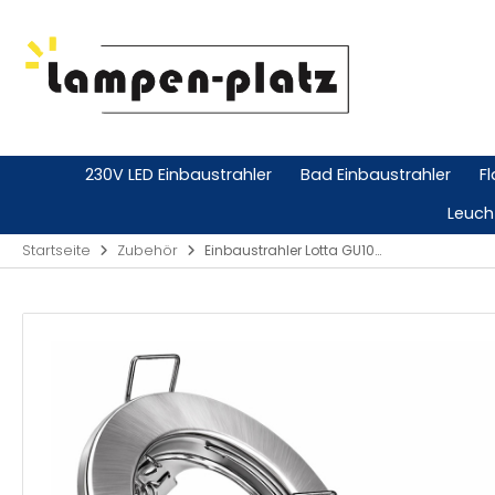
230V LED Einbaustrahler
Bad Einbaustrahler
F
Leuch
Startseite
Zubehör
Einbaustrahler Lotta GU10/MR16/Modul starr Ø80 mm