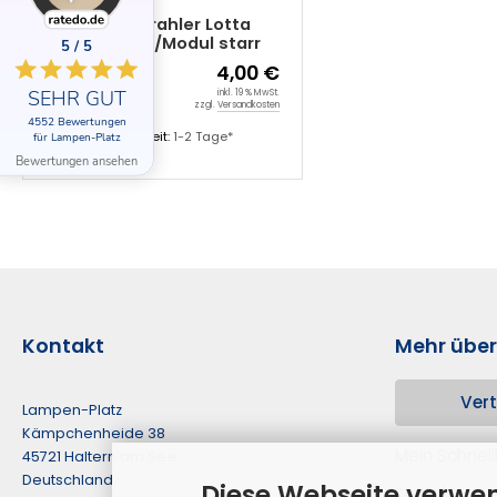
Einbaustrahler Lotta
GU10/MR16/Modul starr
5 / 5
Ø80 mm
4,00 €
SEHR GUT
inkl. 19 % MwSt.
zzgl.
Versandkosten
4552 Bewertungen
Lieferzeit:
1-2 Tage*
für Lampen-Platz
Bewertungen ansehen
Kontakt
Mehr über.
Vert
Lampen-Platz
Kämpchenheide 38
Mein Schnell
45721 Haltern am See
Deutschland
Diese Webseite verwe
Kontakt