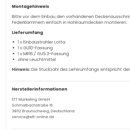
Montagehinweis
Bitte vor dem Einbau den vorhandenen Deckenausschnitt 
Federklammern einfach in Hohlraumdecken montieren.
Lieferumfang
1 x Einbaustrahler Lotta
1 x GU10-Fassung
1 x MR16 / GU5.3-Fassung
ohne Leuchtmittel
Hinweis:
Die Stückzahl des Lieferumfangs entspricht de
Herstellerinformationen
ETT Marketing GmbH
Schmalbachstraße 16
38112 Braunschweig, Deutschland
service@ett-online.de