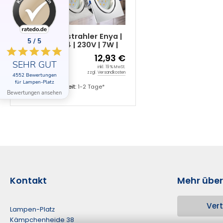
Bad Einbaustrahler Enya |
5 / 5
Flach | IP44 | 230V | 7W |
SMD Modul
12,93 €
SEHR GUT
inkl. 19 % MwSt.
zzgl.
Versandkosten
4552 Bewertungen
Datenblatt
für Lampen-Platz
Lieferzeit:
1-2 Tage*
Bewertungen ansehen
Kontakt
Mehr über.
Vert
Lampen-Platz
Kämpchenheide 38