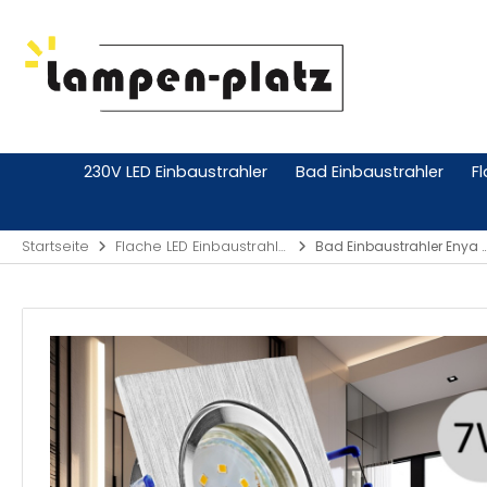
230V LED Einbaustrahler
Bad Einbaustrahler
F
Startseite
Flache LED Einbaustrahler 230V
Bad Einbaustrahler Enya | Flach | IP44 | 230V | 7W 