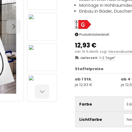
Montage in Hohlraumde
Einbau in Bäder, Dusche
Produktdatenblatt
12,93 €
inkl. 19 % MwSt. zzgl.
Versandkoste
Lieferzeit:
1-2 Tage*
Staffelpreise
ab 1 Stk.
ab 4 
je 12,93 €
je 12,
Farbe
Ed
Lichtfarbe
Ne