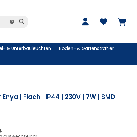
l- & Unterbauleuchten
Boden- & Gartenstrahler
Enya | Flach | IP44 | 230V | 7W | SMD
.
ch auswechselbar.