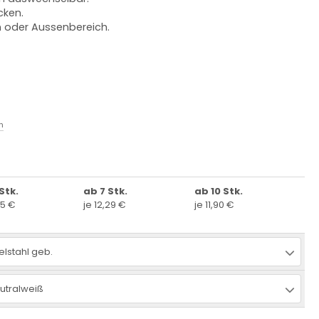
cken.
n oder Aussenbereich.
n
Stk.
ab 7 Stk.
ab 10 Stk.
55 €
je 12,29 €
je 11,90 €
elstahl geb.
utralweiß