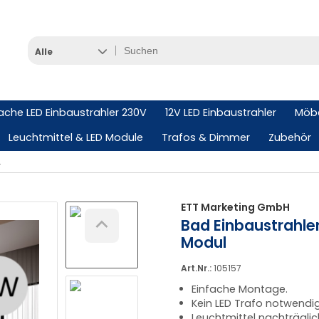
Alle
lache LED Einbaustrahler 230V
12V LED Einbaustrahler
Möbe
Leuchtmittel & LED Module
Trafos & Dimmer
Zubehör
| SMD Modul
ETT Marketing GmbH
Bad Einbaustrahler 
Modul
Art.Nr.:
105157
Einfache Montage.
Kein LED Trafo notwendig
Leuchtmittel nachträgli