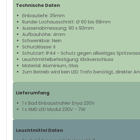
Technische Daten
Einbautiefe: 35mm
Runder Lochausschnitt: Ø 60 bis 68mm
Aussenabmessung: 90 x 90mm
Aufbauhöhe: 4mm
Schwenkbar: Nein
Schutzklasse: II
Schutzart: IP44 - Schutz gegen allseitiges Spritzwas
Leuchtmittelbefestigung: Klickverschluss
Material: Aluminium, Glas
Zum Betrieb wird kein LED Trafo benötigt, direkter A
Lieferumfang
1 x Bad Einbaustrahler Enya 230V
1 x SMD LED Modul 230V - 7W
Leuchtmittel Daten